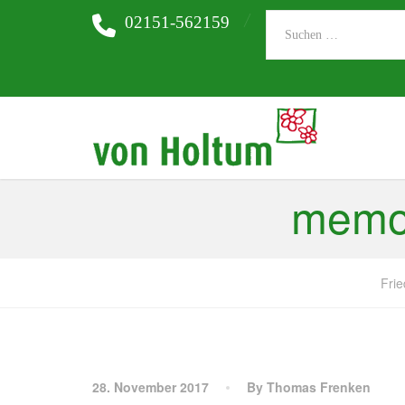
02151-562159
memor
Frie
28. November 2017
By Thomas Frenken