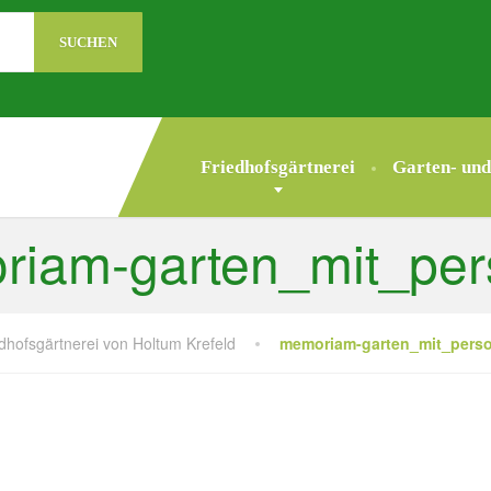
Friedhofsgärtnerei
Garten- und
iam-garten_mit_pe
dhofsgärtnerei von Holtum Krefeld
memoriam-garten_mit_pers