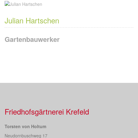
Julian Hartschen
Gartenbauwerker
Friedhofsgärtnerei Krefeld
Torsten von Holtum
Neudornbuschweg 17