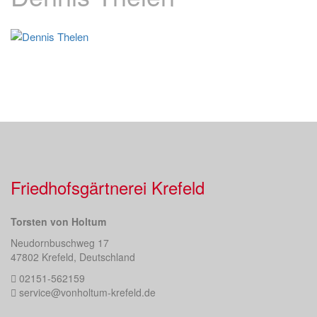
Friedhofsgärtnerei Krefeld
Torsten von Holtum
Neudornbuschweg 17
47802 Krefeld, Deutschland
02151-562159
service@vonholtum-krefeld.de