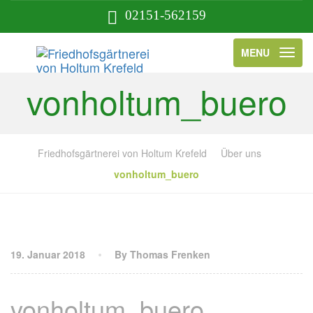
02151-562159
MENU
vonholtum_buero
Friedhofsgärtnerei von Holtum Krefeld
Über uns
vonholtum_buero
19. Januar 2018
By Thomas Frenken
vonholtum_buero