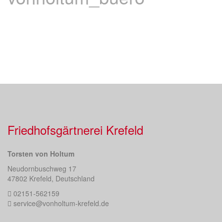
Friedhofsgärtnerei Krefeld
Torsten von Holtum
Neudornbuschweg 17
47802 Krefeld, Deutschland
02151-562159
service@vonholtum-krefeld.de