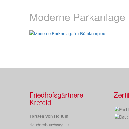
Moderne Parkanlage 
Friedhofsgärtnerei
Zerti
Krefeld
Torsten von Holtum
Neudornbuschweg 17