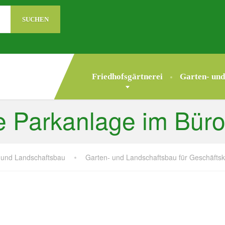
Friedhofsgärtnerei
Garten- und
 Parkanlage im Bür
 und Landschaftsbau
Garten- und Landschaftsbau für Geschäfts