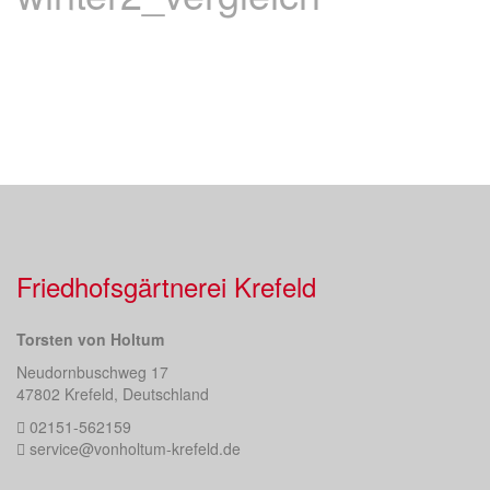
Friedhofsgärtnerei Krefeld
Torsten von Holtum
Neudornbuschweg 17
47802 Krefeld, Deutschland
02151-562159
service@vonholtum-krefeld.de