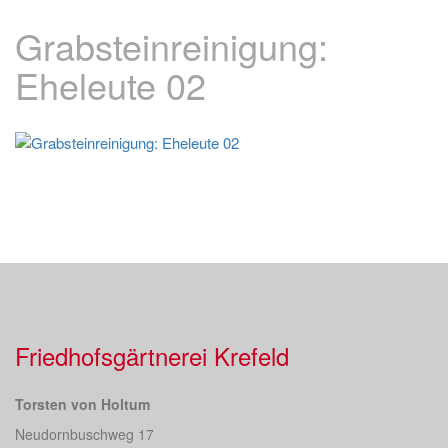
Grabsteinreinigung:
Eheleute 02
Friedhofsgärtnerei Krefeld
Torsten von Holtum
Neudornbuschweg 17