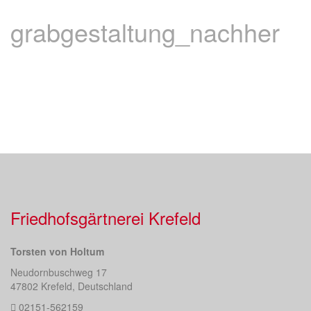
grabgestaltung_nachher
Friedhofsgärtnerei Krefeld
Torsten von Holtum
Neudornbuschweg 17
47802 Krefeld, Deutschland
02151-562159